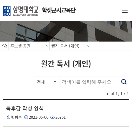
학생군사교육단
후보생 공간
월간 독서 (개인)
월간 독서 (개인)
색
전체
어
Total
1
,
1
/ 1
독후감 작성 양식
박병수
2021-05-06
26751