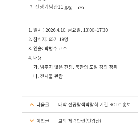
전쟁기념관11.jpg
1. 일시 : 2026.4.10. 금요일, 13:00~17:30
2. 참석자: 65기 19명
3. 인솔: 박병수 교수
4. 내용
가. 멈추지 않은 전쟁, 북한의 도발 강의 청취
나. 전시물 관람
다음글
대학 전공탐색박람회 기간 ROTC 홍보
이전글
교외 체력단련(인왕산)