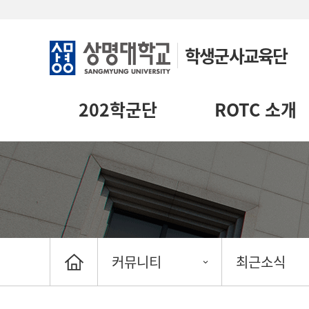
학생군사교육단
202학군단
ROTC 소개
커뮤니티
최근소식